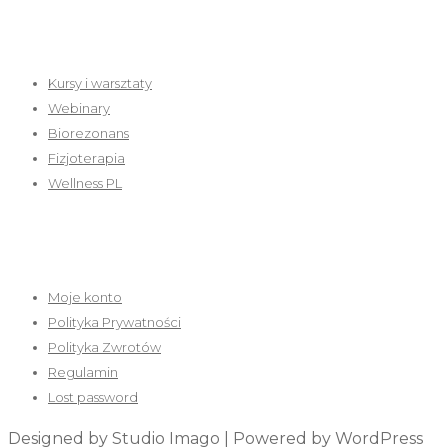
Oferta
Kursy i warsztaty
Webinary
Biorezonans
Fizjoterapia
Wellness PL
Strefa klienta
Moje konto
Polityka Prywatności
Polityka Zwrotów
Regulamin
Lost password
Designed by Studio Imago | Powered by WordPress