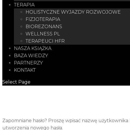
TERAPIA
HOLISTYCZNE WYJAZDY ROZWOJOWE
FIZJOTERAPIA
BIOREZONANS
WELLNESS PL
TERAPEUCI HFR
NASZA KSIĄŻKA
BAZA WIEDZY
PARTNERZY
KONTAKT
Select Page
Zapomniane hasło? Proszę wpisać nazwę użytkownika l
utworzenia nowego hasła.