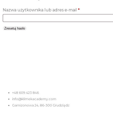
Wymagane
Nazwa użytkownika lub adres e-mail
*
Zresetuj hasło
Dane kontaktowe
+48 609 423 846
info@klimekacademy.com
Garnizonowa 24, 86-300 Grudziądz