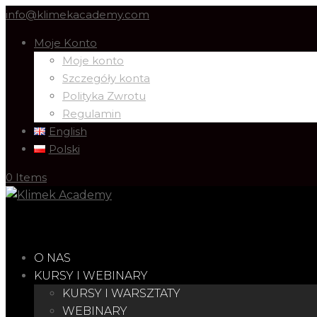
info@klimekacademy.com
Moje Konto
Moje konto
Szczegóły konta
Polityka Zwrotu
Regulamin
English
Polski
0 Items
O NAS
KURSY I WEBINARY
KURSY I WARSZTATY
WEBINARY