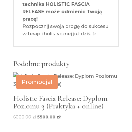
technika HOLISTIC FASCIA
RELEASE może odmienić Twoją
pracę!
Rozpocznij swoją drogę do sukcesu
w terapii holistycznej już dziś. ✨
Podobne produkty
Promocja!
Holistic Fascia Release: Dyplom
Poziomu 3 (Praktyka + online)
Pierwotna
Aktualna
6000,00
zł
5500,00
zł
cena
cena
wynosiła:
wynosi: