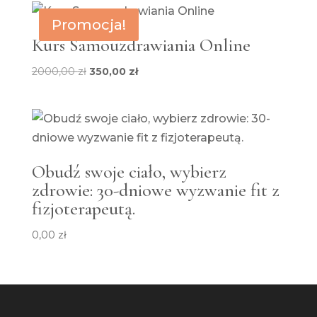
6000,00 zł.
5500,00 zł.
Promocja!
Kurs Samouzdrawiania Online
Pierwotna
Aktualna
2000,00
zł
350,00
zł
cena
cena
wynosiła:
wynosi:
2000,00 zł.
350,00 zł.
Obudź swoje ciało, wybierz
zdrowie: 30-dniowe wyzwanie fit z
fizjoterapeutą.
0,00
zł